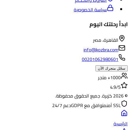
سياسة الخصوصية
ابدأ رحلتك اليوم
القاهرة، مصر
info@kozbra.com
00201062980601
سجّل متجرك الآن
1000+ متجر
4.9/5
©
2026
كزبرة. جميع الحقوق محفوظة.
SSL آمن
متوافق مع GDPR
دعم 24/7
الرئيسية