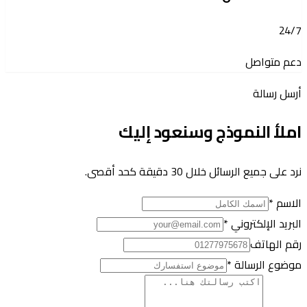
24/7
دعم متواصل
أرسل رسالة
املأ النموذج وسنعود إليك
نرد على جميع الرسائل خلال 30 دقيقة كحد أقصى.
الاسم *
البريد الإلكتروني *
رقم الهاتف
موضوع الرسالة *